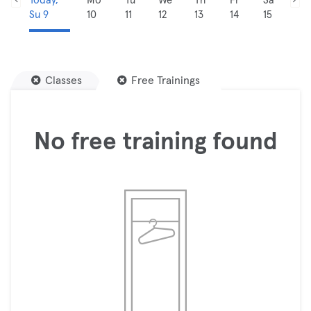
Today,
Mo
Tu
We
Th
Fr
Sa
Su 9
10
11
12
13
14
15
Classes
Free Trainings
No free training found