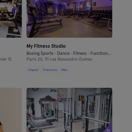
My Fitness Studio
Boxing Sports · Dance · Fitness · Functional Training · Indoor Cycling · Pilates · Yoga
mer 15
Paris 20,
91 rue Alexandre-Dumas
Classic
Premium
Max