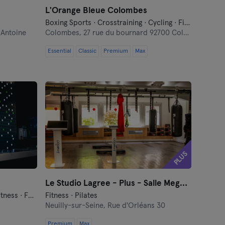
L'Orange Bleue Colombes
Boxing Sports · Crosstraining · Cycling · Fitness · Functional Training · Indoor Cycling · Relaxation
 Antoine
Colombes,
27 rue du bournard 92700 Colombes
Essential
Classic
Premium
Max
PLUS
Le Studio Lagree - Plus - Salle Megaformer
Boxing Sports · Crosstraining · Fitness · Functional Training · Pilates · Relaxation · Yoga
Fitness · Pilates
Neuilly-sur-Seine,
Rue d'Orléans 30
Premium
Max