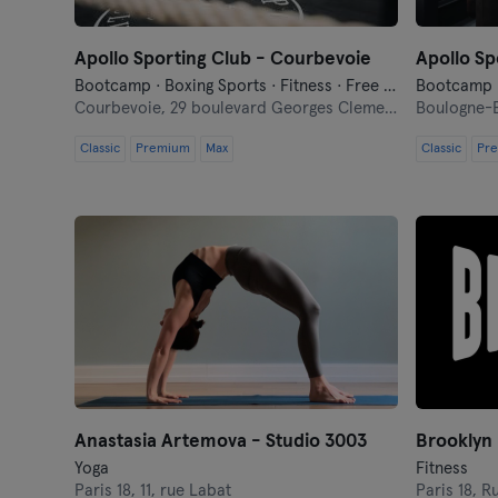
Apollo Sporting Club - Courbevoie
Bootcamp · Boxing Sports · Fitness · Free Fight · Mixed Martial Arts · Pilates · Yoga
Courbevoie,
29 boulevard Georges Clemenceau
Boulogne-B
Classic
Premium
Max
Classic
Pr
Anastasia Artemova - Studio 3003
Yoga
Fitness
Paris 18,
11, rue Labat
Paris 18,
Ru