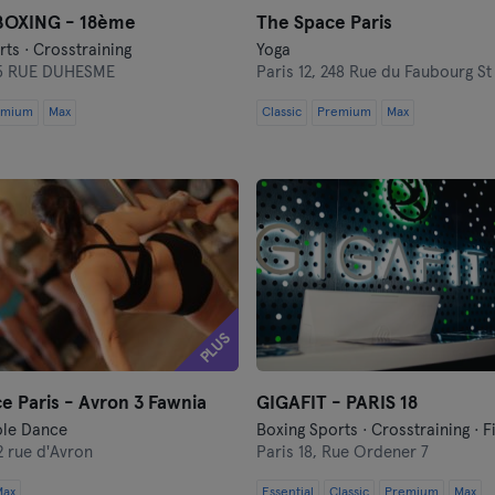
BOXING - 18ème
The Space Paris
ts · Crosstraining
Yoga
15 RUE DUHESME
Paris 12,
248 Rue du Faubourg St
emium
Max
Classic
Premium
Max
PLUS
e Paris - Avron 3 Fawnia
GIGAFIT - PARIS 18
ole Dance
2 rue d'Avron
Paris 18,
Rue Ordener 7
Max
Essential
Classic
Premium
Max