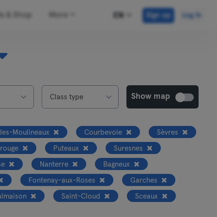
ds & Shop
More
EN
Sign up
Log in
Show map
Class type
-les-Moulineaux
Courbevoie
Sèvres
rouge
Puteaux
Suresnes
se
Nanterre
Bagneux
Fontenay-aux-Roses
Garches
almaison
Saint-Cloud
Sceaux