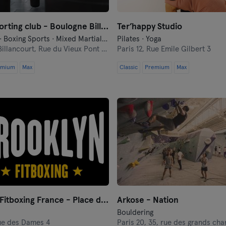
Apollo Sporting club - Boulogne Billancourt
Ter’happy Studio
Bootcamp · Boxing Sports · Mixed Martial Arts
Pilates · Yoga
illancourt,
Rue du Vieux Pont de Sèvres 154
Paris 12,
Rue Emile Gilbert 3
emium
Max
Classic
Premium
Max
Brooklyn Fitboxing France - Place de Clichy
Arkose - Nation
Bouldering
e des Dames 4
Paris 20,
35, rue des grands ch