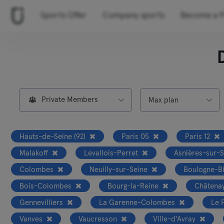
Sports Offer
Company sports
Become a P
Private Members
Max plan
Hauts-de-Seine (92)
Paris 05
Paris 12
Malakoff
Levallois-Perret
Asnières-sur-
Colombes
Neuilly-sur-Seine
Boulogne-Bi
Bois-Colombes
Bourg-la-Reine
Châtena
Gennevilliers
La Garenne-Colombes
Le 
Vanves
Vaucresson
Ville-d'Avray