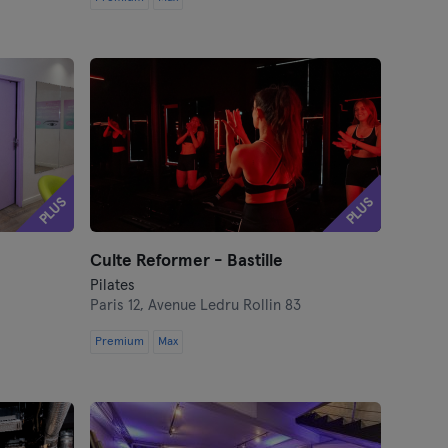
PLUS
PLUS
Culte Reformer - Bastille
Pilates
Paris 12,
Avenue Ledru Rollin 83
Premium
Max