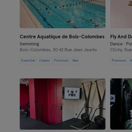
Centre Aquatique de Bois-Colombes
Fly And D
Swimming
Dance · Po
Bois-Colombes,
30·42 Rue Jean Jaurès
Clichy,
Rue 
Essential
Classic
Premium
Max
Premium