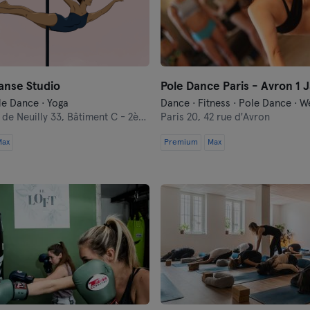
Nantes
Nice
anse Studio
Pole Dance Paris - Avron 1 J
Paris
le Dance · Yoga
de Neuilly 33, Bâtiment C - 2ème étage
Paris 20,
42 rue d'Avron
Rennes
Max
Premium
Max
Rouen
Toulouse
Tours