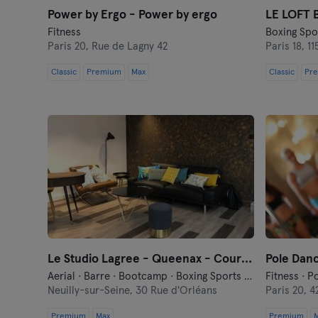
Power by Ergo - Power by ergo
LE LOFT 
Fitness
Boxing Spor
Paris 20,
Rue de Lagny 42
Paris 18,
1
Classic
Premium
Max
Classic
Pr
Le Studio Lagree - Queenax - Cours collectifs
Pole Danc
Aerial · Barre · Bootcamp · Boxing Sports · Cycling · Dance · Fitness · Functional Training · Indoor Cycling · Pilates · Relaxation · Yoga
Fitness · P
Neuilly-sur-Seine,
30 Rue d'Orléans
Paris 20,
4
Premium
Max
Premium