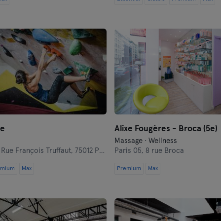
le
Alixe Fougères - Broca (5e)
Massage · Wellness
Rue François Truffaut, 75012 Paris, France
Paris 05,
8 rue Broca
emium
Max
Premium
Max