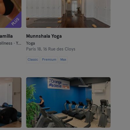
PLUS
amilla
Munnshala Yoga
Dance · Fitness · Pole Dance · Wellness · Yoga
Yoga
Paris 18,
16 Rue des Cloys
Classic
Premium
Max