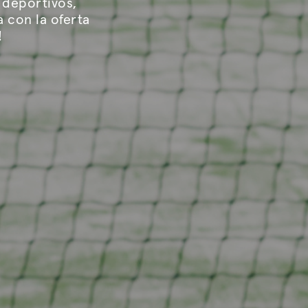
 deportivos,
a con la oferta
!