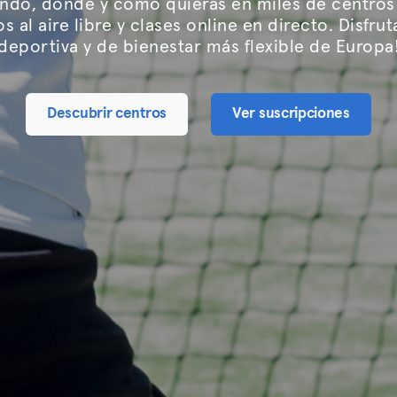
ndo, donde y como quieras en miles de centros
 al aire libre y clases online en directo. Disfrut
deportiva y de bienestar más flexible de Europa
Descubrir centros
Ver suscripciones