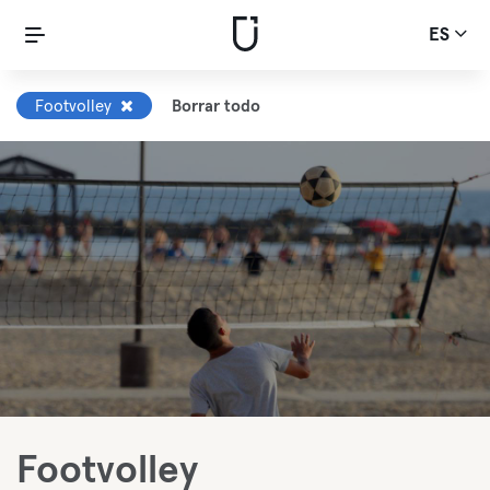
ES
Footvolley
Borrar todo
Footvolley