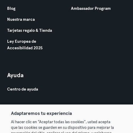
Blog
Ambassador Program
Nuestra marca
Tarjetas regalo & Tienda
Ley Europea de
Accesibilidad 2025
Ayuda
Centro de ayuda
Adaptaremos tu experiencia
Al hacer clic en “Aceptar todas las cookies”, usted acepta
que las cookies se guarden en su dispositivo para mejorar la
© 2026 Urban Sports Group GmbH. All rights reserved.