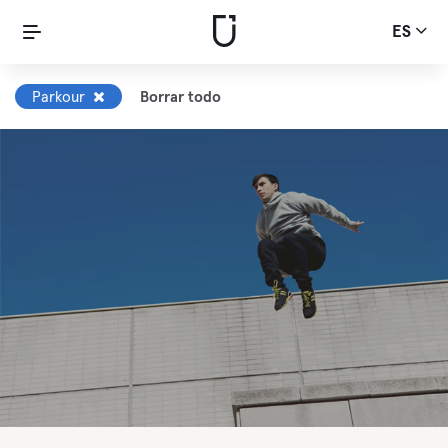
ES
Parkour
Borrar todo