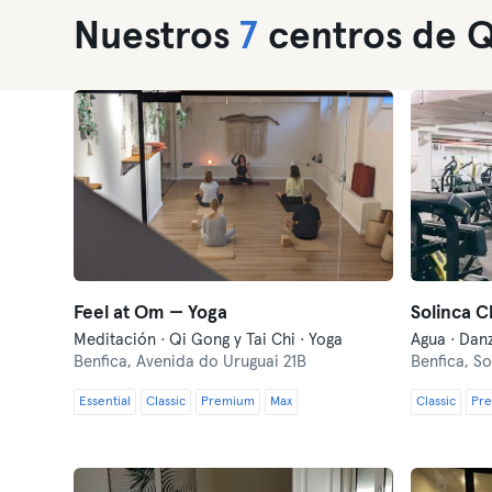
Nuestros
7
centros de Qi
Feel at Om — Yoga
Solinca C
Meditación · Qi Gong y Tai Chi · Yoga
Benfica,
Avenida do Uruguai 21B
Benfica,
Solin
Essential
Classic
Premium
Max
Classic
Pr