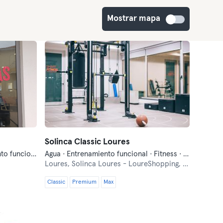
Mostrar mapa
Solinca Classic Loures
Bootcamp · Boxeo · Entrenamiento funcional · Fitness · Qi Gong y Tai Chi
Agua · Entrenamiento funcional · Fitness · Indoor Cycling · Natación · Pilates · Qi Gong y Tai Chi · Yoga
Loures,
Solinca Loures - LoureShopping, Loja A. Av. Descobertas nº 90
Classic
Premium
Max