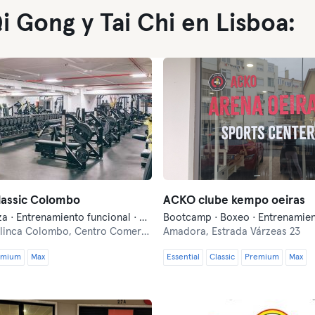
 Gong y Tai Chi en Lisboa:
lassic Colombo
ACKO clube kempo oeiras
Agua · Danza · Entrenamiento funcional · Fitness · Indoor Cycling · Natación · Pilates · Qi Gong y Tai Chi · Yoga
ca Colombo, Centro Comercial Colombo Loja A 201 , Avenida Lusiada
Amadora,
Estrada Várzeas 23
emium
Max
Essential
Classic
Premium
Max