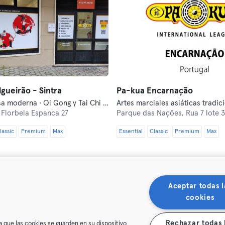
gueirão - Sintra
Pa-kua Encarnação
Autodefensa moderna · Qi Gong y Tai Chi · Tiro con arco · Yoga
 Florbela Espanca 27
Parque das Nações,
Rua 7 lote 
lassic
Premium
Max
Essential
Classic
Premium
Max
Aceptar todas l
cookies
Rechazar todas 
a que las cookies se guarden en su dispositivo