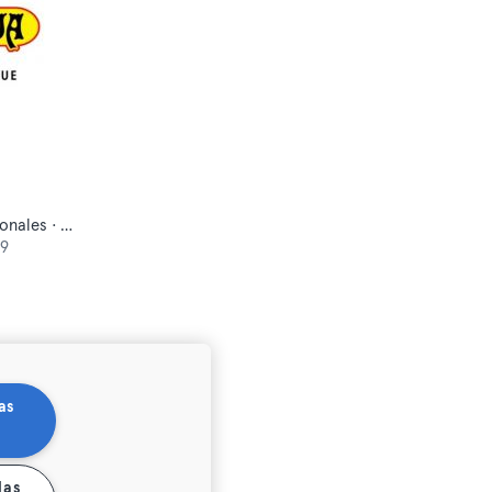
Artes marciales asiáticas tradicionales · Danza · Fitness · Qi Gong y Tai Chi · Tiro con arco · Yoga
39
as
las