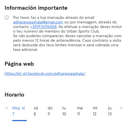
Información importante
Por favor, faz a tua marcação através do email
adharayogashala@gmail.com
ou por mensagem, através do
contacto
+351913016068
. Ao efetuar a marcação deves incluir
o teu número de membro do Urban Sports Club.
Se não puderes comparecer, deves cancelar a marcação com
pelo menos 12 horas de antecedência. Caso contrário a visita
será deduzida dos teus limites mensais e será cobrada uma
taxa adicional.
Página web
https://pt-pt.facebook.com/adharayogashala/
Horario
Hoy, vi
sá
do
lu
ma
mi
ju
7
8
9
10
11
12
13