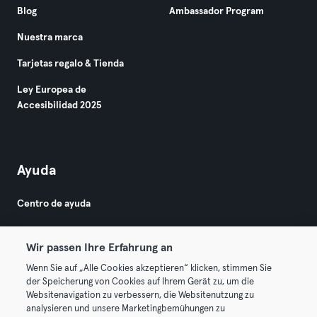
Blog
Ambassador Program
Nuestra marca
Tarjetas regalo & Tienda
Ley Europea de
Accesibilidad 2025
Ayuda
Centro de ayuda
Wir passen Ihre Erfahrung an
Wenn Sie auf „Alle Cookies akzeptieren“ klicken, stimmen Sie
der Speicherung von Cookies auf Ihrem Gerät zu, um die
Websitenavigation zu verbessern, die Websitenutzung zu
© 2026 Urban Sports Group GmbH. All rights reserved.
analysieren und unsere Marketingbemühungen zu