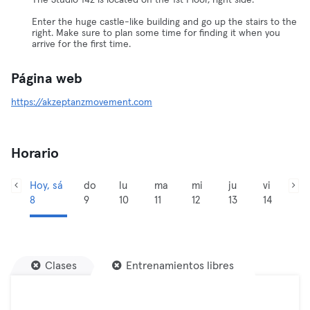
The Studio 142 is located on the 1st Floor, right side.
Enter the huge castle-like building and go up the stairs to the
right. Make sure to plan some time for finding it when you
arrive for the first time.
Página web
https://akzeptanzmovement.com
Horario
Hoy, sá
do
lu
ma
mi
ju
vi
8
9
10
11
12
13
14
Clases
Entrenamientos libres