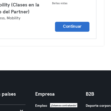
Bellas vistas
ility (Clases en la
 del Partner)
ess, Mobility
Continuar
 países
Empresa
B2B
Empleo
Deporte corpor
¡Estamos contratando!