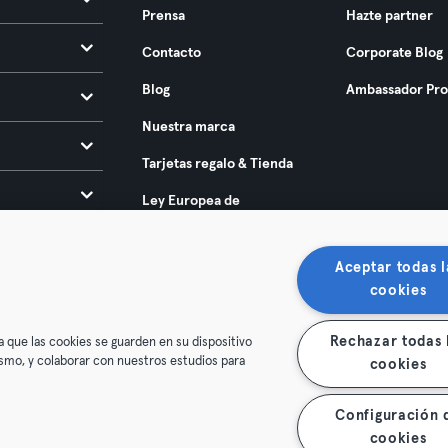
Prensa
Hazte partner
Contacto
Corporate Blog
Blog
Ambassador Pr
Nuestra marca
Tarjetas regalo & Tienda
Ley Europea de
Accesibilidad 2025
Aceptar todas l
cookies
Rechazar todas 
a que las cookies se guarden en su dispositivo
mismo, y colaborar con nuestros estudios para
cookies
condiciones
Privacidad
Sello
Rescindir contratos aquí
Configuración 
de contratos aquí
cookies