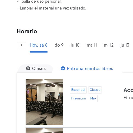
- Toalla de uso personal.
- Limpiar el material una vez utilizado.
Horario
Hoy, sá 8
do 9
lu 10
ma 11
mi 12
ju 13
Clases
Entrenamientos libres
Acc
Essential
Classic
Fitn
Premium
Max