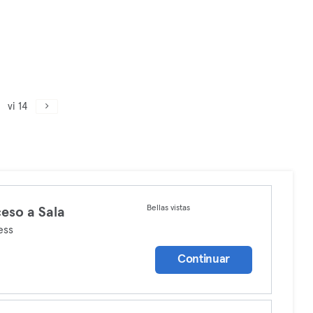
vi 14
Bellas vistas
eso a Sala
ess
Continuar