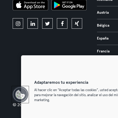
Austria
Bélgica
España
Francia
Países Bajos
Portugal
Adaptaremos tu experiencia
Al hacer clic en “Aceptar todas las cookies”, usted acept
para mejorar la navegación del sitio, analizar el uso del 
marketing.
© 2026 Urban Sports Group GmbH. All rights reserved.
Términos y 
Desistir 