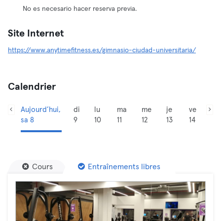
No es necesario hacer reserva previa.
Site Internet
https://www.anytimefitness.es/gimnasio-ciudad-universitaria/
Calendrier
Aujourd’hui,
di
lu
ma
me
je
ve
sa 8
9
10
11
12
13
14
Cours
Entraînements libres