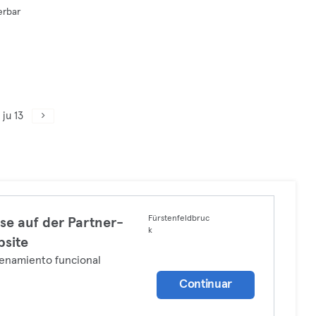
erbar
ju 13
Fürstenfeldbruc
se auf der Partner-
k
site
enamiento funcional
Continuar