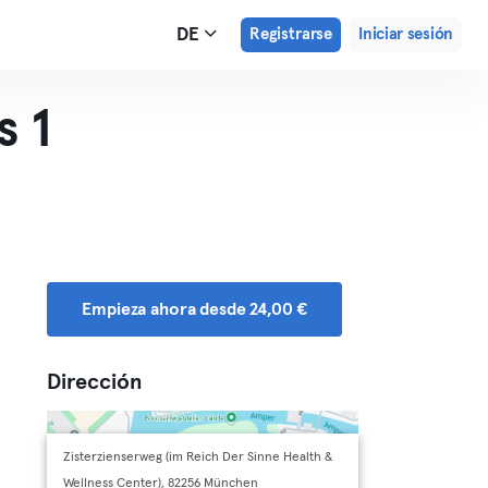
DE
Registrarse
Iniciar sesión
s 1
Empieza ahora desde 24,00 €
Dirección
Zisterzienserweg (im Reich Der Sinne Health &
Wellness Center), 82256 München