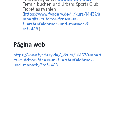
Termin buchen und Urbans Sports Club
Ticket auswählen
(
https://www.fyndery.de/_/kurs/14437/a
mperfits-outdoor-fitness-in-
fuerstenfeldbruck-und-maisach/?
ref=468
)
Página web
https://www.fyndery.de/_/kurs/14437/amperf
its-outdoor-fitness-in-fuerstenfeldbruck-
und-maisach/?ref=468