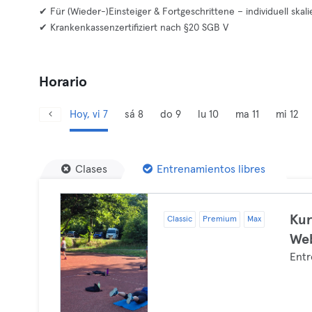
✔ Für (Wieder-)Einsteiger & Fortgeschrittene – individuell skali
✔ Krankenkassenzertifiziert nach §20 SGB V
Horario
Hoy, vi 7
sá 8
do 9
lu 10
ma 11
mi 12
Clases
Entrenamientos libres
Kur
Classic
Premium
Max
Web
Entr