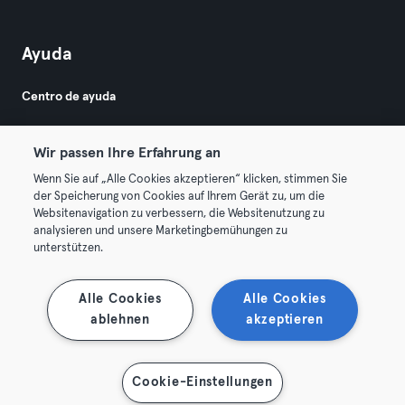
Ayuda
Centro de ayuda
Wir passen Ihre Erfahrung an
Wenn Sie auf „Alle Cookies akzeptieren“ klicken, stimmen Sie
der Speicherung von Cookies auf Ihrem Gerät zu, um die
Websitenavigation zu verbessern, die Websitenutzung zu
© 2026 Urban Sports Group GmbH. All rights reserved.
analysieren und unsere Marketingbemühungen zu
Términos y condiciones
Privacidad
Sello
unterstützen.
Rescindir contratos aquí
Desistir de contratos aquí
Alle Cookies
Alle Cookies
ablehnen
akzeptieren
Cookie-Einstellungen