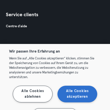
Service clients
Centre d'aide
Wir passen Ihre Erfahrung an
Wenn Sie auf „Alle Cookies akzeptieren“ klicken, stimmen Sie
© 2026 Urban Sports Group GmbH. All rights reserved.
der Speicherung von Cookies auf Ihrem Gerät zu, um die
Conditions générales
Politique de confidentialité
Websitenavigation zu verbessern, die Websitenutzung zu
analysieren und unsere Marketingbemühungen zu
Mentions légales
Résilier les contrats ici
unterstützen.
Se rétracter ici
Alle Cookies
Alle Cookies
ablehnen
akzeptieren