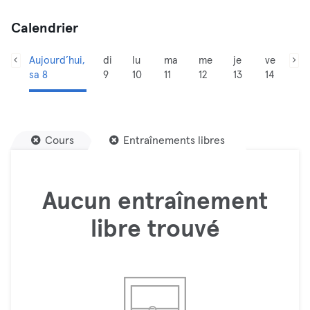
Calendrier
Aujourd’hui,
di
lu
ma
me
je
ve
sa 8
9
10
11
12
13
14
Cours
Entraînements libres
Aucun entraînement
libre trouvé