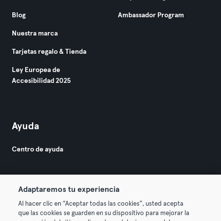
Blog
Ambassador Program
Nuestra marca
Tarjetas regalo & Tienda
Ley Europea de
Accesibilidad 2025
Ayuda
Centro de ayuda
Adaptaremos tu experiencia
Al hacer clic en “Aceptar todas las cookies”, usted acepta
que las cookies se guarden en su dispositivo para mejorar la
© 2026 Urban Sports Group GmbH. All rights reserved.