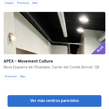
Classic
Premium
Max
PLUS
APEX - Movement Culture
Nova Esquerra de l'Eixample,
Carrer del Comte Borrell, 128
Premium
Max
Ver más centros parecidos