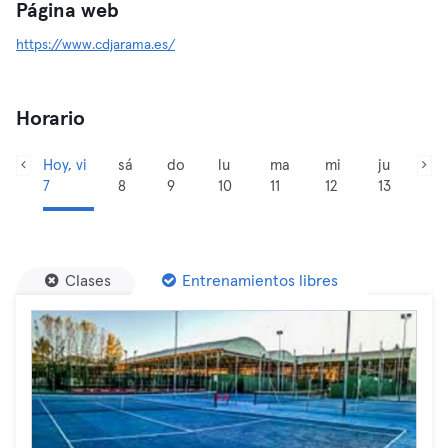
Página web
https://www.cdjarama.es/
Horario
Hoy, vi
sá
do
lu
ma
mi
ju
7
8
9
10
11
12
13
Clases
Entrenamientos libres