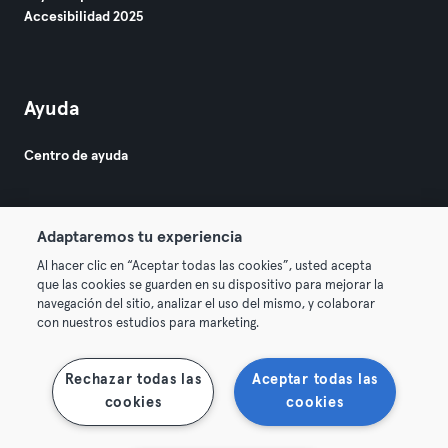
Accesibilidad 2025
Ayuda
Centro de ayuda
Adaptaremos tu experiencia
Al hacer clic en “Aceptar todas las cookies”, usted acepta
que las cookies se guarden en su dispositivo para mejorar la
© 2026 Urban Sports Group GmbH. All rights reserved.
navegación del sitio, analizar el uso del mismo, y colaborar
Términos y condiciones
Privacidad
Sello
con nuestros estudios para marketing.
Rescindir contratos aquí
Desistir de contratos aquí
Rechazar todas las
Aceptar todas las
cookies
cookies