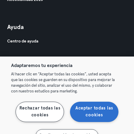
Ayuda
Centro de ayuda
Adaptaremos tu experiencia
Al hacer clic en “Aceptar todas las cookies”, usted acepta
que las cookies se guarden en su dispositivo para mejorar la
© 2026 Urban Sports Group GmbH. All rights reserved.
navegación del sitio, analizar el uso del mismo, y colaborar
Términos y condiciones
Privacidad
Sello
con nuestros estudios para marketing.
Rescindir contratos aquí
Desistir de contratos aquí
Rechazar todas las
Aceptar todas las
cookies
cookies