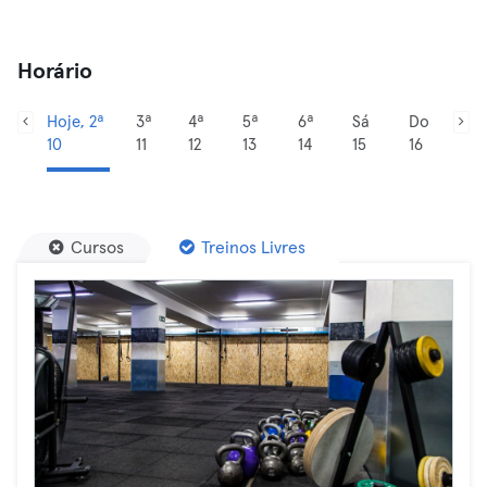
Horário
Hoje, 2ª
3ª
4ª
5ª
6ª
Sá
Do
10
11
12
13
14
15
16
Cursos
Treinos Livres