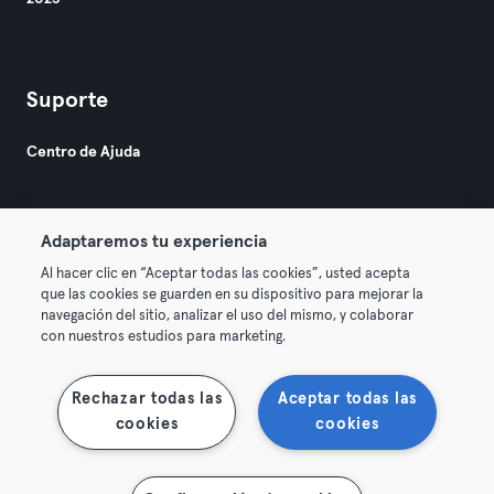
Suporte
Centro de Ajuda
Adaptaremos tu experiencia
Al hacer clic en “Aceptar todas las cookies”, usted acepta
que las cookies se guarden en su dispositivo para mejorar la
© 2026 Urban Sports Group GmbH. All rights reserved.
navegación del sitio, analizar el uso del mismo, y colaborar
Termos & Condições
Privacidade
Imprimir
con nuestros estudios para marketing.
Rescindir contratos aqui
Cancelar contratos aqui
Rechazar todas las
Aceptar todas las
cookies
cookies