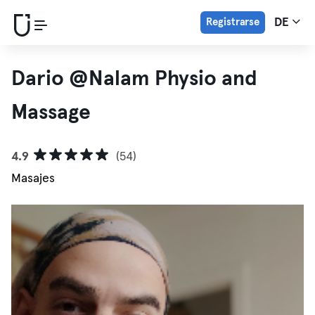
Registrarse
DE
Dario @Nalam Physio and
Massage
4.9
(54)
Masajes