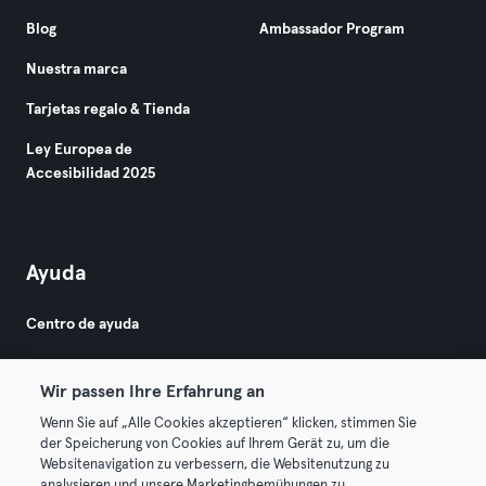
Blog
Ambassador Program
Nuestra marca
Tarjetas regalo & Tienda
Ley Europea de
Accesibilidad 2025
Ayuda
Centro de ayuda
Wir passen Ihre Erfahrung an
Wenn Sie auf „Alle Cookies akzeptieren“ klicken, stimmen Sie
der Speicherung von Cookies auf Ihrem Gerät zu, um die
Websitenavigation zu verbessern, die Websitenutzung zu
© 2026 Urban Sports Group GmbH. All rights reserved.
analysieren und unsere Marketingbemühungen zu