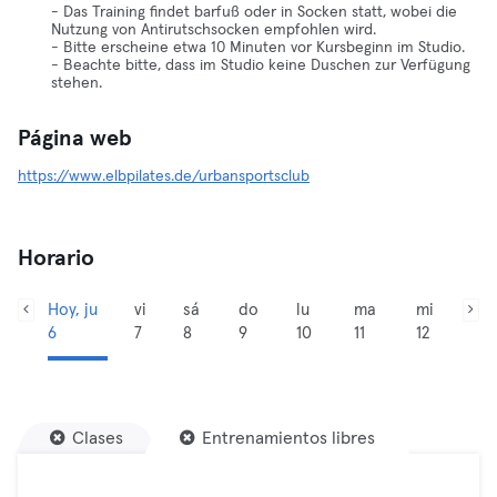
- Das Training findet barfuß oder in Socken statt, wobei die
Nutzung von Antirutschsocken empfohlen wird.
- Bitte erscheine etwa 10 Minuten vor Kursbeginn im Studio.
- Beachte bitte, dass im Studio keine Duschen zur Verfügung
stehen.
Página web
https://www.elbpilates.de/urbansportsclub
Horario
Hoy, ju
vi
sá
do
lu
ma
mi
6
7
8
9
10
11
12
Clases
Entrenamientos libres