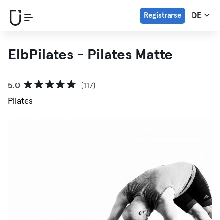
Registrarse
DE
ElbPilates - Pilates Matte
5.0
(117)
Pilates