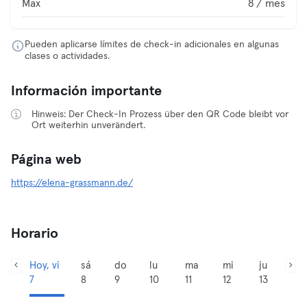
Max
8 / mes
Pueden aplicarse límites de check-in adicionales en algunas
clases o actividades.
Información importante
Hinweis: Der Check-In Prozess über den QR Code bleibt vor
Ort weiterhin unverändert.
Página web
https://elena-grassmann.de/
Horario
Hoy, vi
sá
do
lu
ma
mi
ju
7
8
9
10
11
12
13