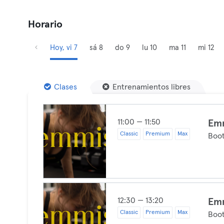
Horario
Hoy, vi 7
sá 8
do 9
lu 10
ma 11
mi 12
Clases
Entrenamientos libres
11:00 — 11:50
Emm
Classic
Premium
Max
Boo
12:30 — 13:20
Emm
Classic
Premium
Max
Boo