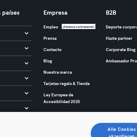
 países
Empresa
B2B
Empleo
Deporte corpor
¡Estamos contratando!
Prensa
Hazte partner
Contacto
Corporate Blog
Blog
Ambassador Pr
Nuestra marca
Tarjetas regalo & Tienda
Ley Europea de
Accesibilidad 2025
Alle Cookies
akzeptieren