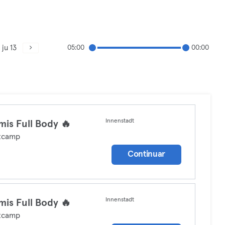
ju 13
05:00
00:00
Innenstadt
is Full Body 🔥
tcamp
Continuar
Innenstadt
is Full Body 🔥
tcamp