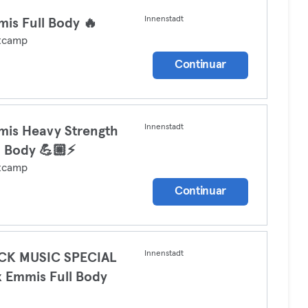
Innenstadt
is Full Body 🔥
tcamp
Continuar
Innenstadt
is Heavy Strength
l Body 💪🏼⚡️
tcamp
Continuar
Innenstadt
CK MUSIC SPECIAL
x Emmis Full Body