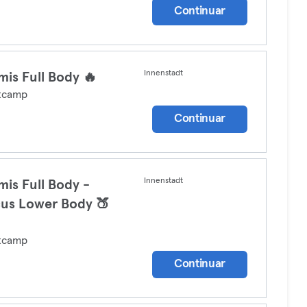
Continuar
Innenstadt
is Full Body 🔥
tcamp
Continuar
Innenstadt
is Full Body -
us Lower Body 🍑
tcamp
Continuar