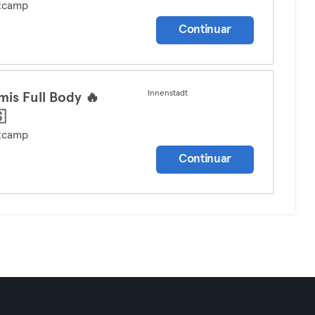
tcamp
Continuar
Innenstadt
is Full Body 🔥

tcamp
Continuar