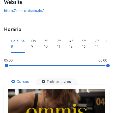
Website
https://emmis-studio.de/
Horário
Hoje, Sá
Do
2ª
3ª
4ª
5ª
6ª
8
9
10
11
12
13
14
05:00
00:00
Cursos
Treinos Livres