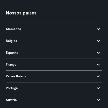
Nossos países
Alemanha
Bélgica
Espanha
França
Países Baixos
Portugal
Áustria