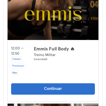
12:00 —
Emmis Full Body 🔥
12:50
Treino Militar
Classic
Innenstadt
Premium
Max
Continuar