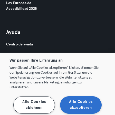
Ley Europea de
Accesibilidad 2025
Ayuda
Centro de ayuda
Wir passen Ihre Erfahrung an
Wenn Sie auf „Alle Cookies akzeptieren“ klicken, stimmen Sie
der Speicherung von Cookies auf Ihrem Gerät zu, um die
Websitenavigation zu verbessern, die Websitenutzung zu
© 2026 Urban Sports Group GmbH. All rights reserved.
analysieren und unsere Marketingbemühungen zu
Términos y condiciones
Privacidad
Sello
unterstützen.
Rescindir contratos aquí
Desistir de contratos aquí
Alle Cookies
Alle Cookies
ablehnen
akzeptieren