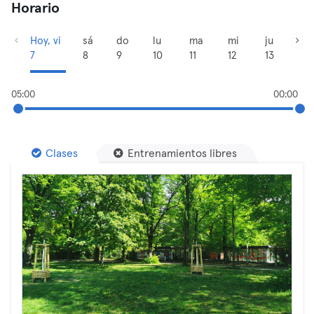
Horario
Hoy, vi
sá
do
lu
ma
mi
ju
7
8
9
10
11
12
13
05:00
00:00
Clases
Entrenamientos libres