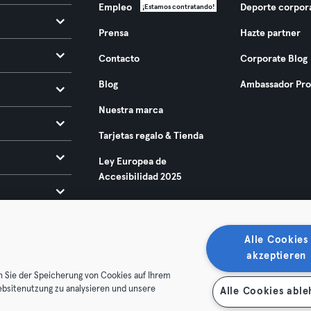
Empleo
Deporte corpor
¡Estamos contratando!
Prensa
Hazte partner
Contacto
Corporate Blog
Blog
Ambassador Pr
Nuestra marca
Tarjetas regalo & Tienda
Ley Europea de
Accesibilidad 2025
Alle Cookies
akzeptieren
n Sie der Speicherung von Cookies auf Ihrem
ebsitenutzung zu analysieren und unsere
Alle Cookies abl
condiciones
Privacidad
Sello
Rescindir contratos aquí