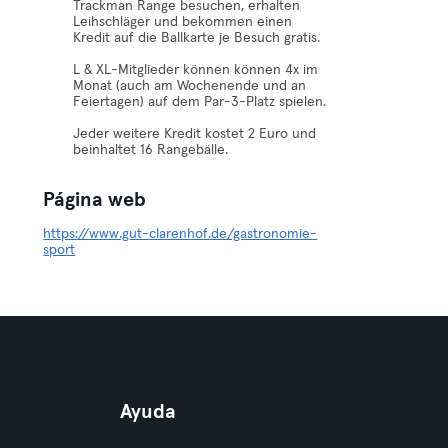
Trackman Range besuchen, erhalten
Leihschläger und bekommen einen
Kredit auf die Ballkarte je Besuch gratis.
L & XL-Mitglieder können können 4x im
Monat (auch am Wochenende und an
Feiertagen) auf dem Par-3-Platz spielen.
Jeder weitere Kredit kostet 2 Euro und
beinhaltet 16 Rangebälle.
Página web
https://www.gut-clarenhof.de/gastronomie-
sport
Ayuda