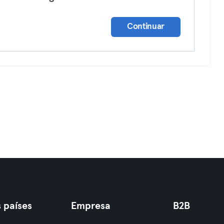
Continuar
 países
Empresa
B2B