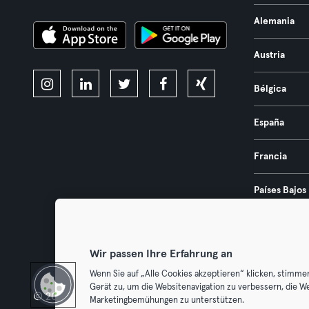
Alemania
Austria
Bélgica
España
Francia
Países Bajos
Portugal
Wir passen Ihre Erfahrung an
Wenn Sie auf „Alle Cookies akzeptieren“ klicken, stimme
Gerät zu, um die Websitenavigation zu verbessern, die W
© 2026 Urban Sports Group GmbH. All rights reserved.
Términos y 
Marketingbemühungen zu unterstützen.