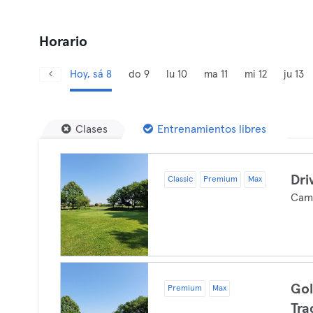
Horario
Hoy, sá 8
do 9
lu 10
ma 11
mi 12
ju 13
Clases
Entrenamientos libres
Dri
Classic
Premium
Max
Camp
Gol
Premium
Max
Tr