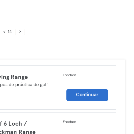
vi 14
Frechen
ving Range
os de práctica de golf
Continuar
Frechen
f 6 Loch /
ackman Range