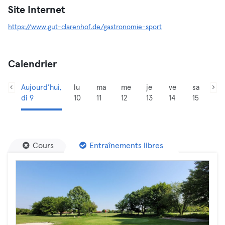
Site Internet
https://www.gut-clarenhof.de/gastronomie-sport
Calendrier
Aujourd’hui,
lu
ma
me
je
ve
sa
di 9
10
11
12
13
14
15
Cours
Entraînements libres