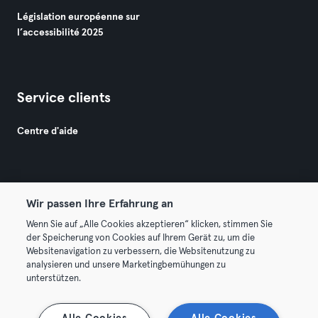
Législation européenne sur
l’accessibilité 2025
Service clients
Centre d'aide
Wir passen Ihre Erfahrung an
Wenn Sie auf „Alle Cookies akzeptieren“ klicken, stimmen Sie
© 2026 Urban Sports Group GmbH. All rights reserved.
der Speicherung von Cookies auf Ihrem Gerät zu, um die
Conditions générales
Politique de confidentialité
Websitenavigation zu verbessern, die Websitenutzung zu
analysieren und unsere Marketingbemühungen zu
Mentions légales
Résilier les contrats ici
unterstützen.
Se rétracter ici