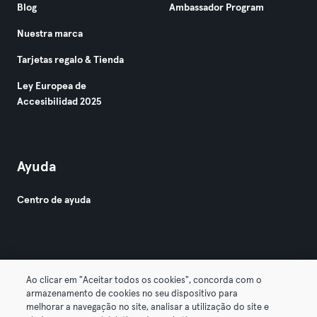
Blog
Ambassador Program
Nuestra marca
Tarjetas regalo & Tienda
Ley Europea de
Accesibilidad 2025
Ayuda
Centro de ayuda
Ao clicar em "Aceitar todos os cookies", concorda com o
armazenamento de cookies no seu dispositivo para
© 2026 Urban Sports Group GmbH. All rights reserved.
melhorar a navegação no site, analisar a utilização do site e