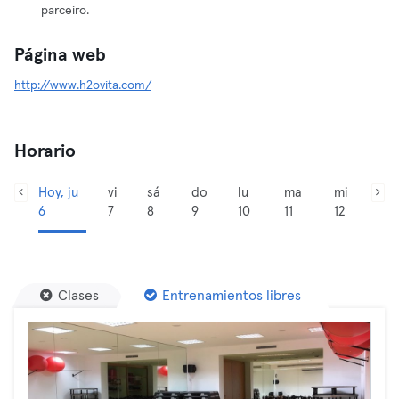
parceiro.
Página web
http://www.h2ovita.com/
Horario
Hoy, ju
vi
sá
do
lu
ma
mi
6
7
8
9
10
11
12
Clases
Entrenamientos libres