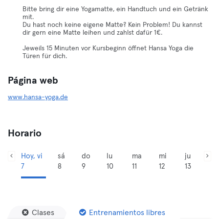
Bitte bring dir eine Yogamatte, ein Handtuch und ein Getränk
mit.
Du hast noch keine eigene Matte? Kein Problem! Du kannst
dir gern eine Matte leihen und zahlst dafür 1€.
Jeweils 15 Minuten vor Kursbeginn öffnet Hansa Yoga die
Türen für dich.
Página web
www.hansa-yoga.de
Horario
Hoy, vi
sá
do
lu
ma
mi
ju
7
8
9
10
11
12
13
Clases
Entrenamientos libres