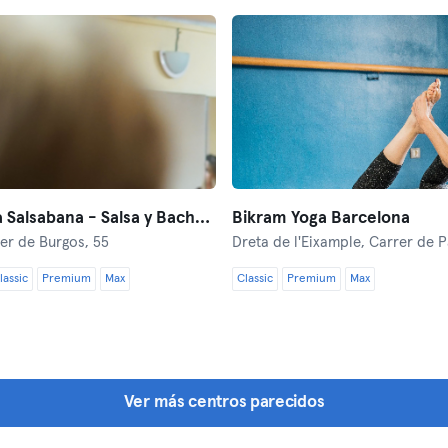
Academia Salsabana - Salsa y Bachata
Bikram Yoga Barcelona
er de Burgos, 55
Dreta de l'Eixample,
Carrer de Pau
lassic
Premium
Max
Classic
Premium
Max
Ver más centros parecidos