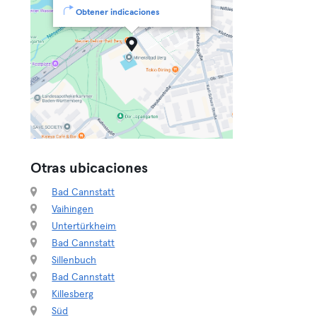
Obtener indicaciones
Otras ubicaciones
Bad Cannstatt
Vaihingen
Untertürkheim
Bad Cannstatt
Sillenbuch
Bad Cannstatt
Killesberg
Süd