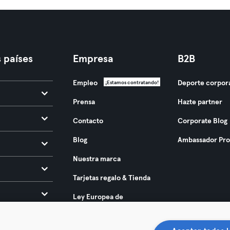
 países
Empresa
B2B
Empleo
Deporte corpor
¡Estamos contratando!
Prensa
Hazte partner
Contacto
Corporate Blog
Blog
Ambassador Pr
Nuestra marca
Tarjetas regalo & Tienda
Ley Europea de
Accesibilidad 2025