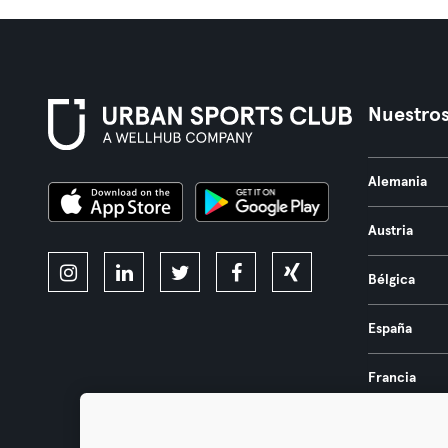
Nuestros
Alemania
Austria
Bélgica
España
Francia
Países Bajos