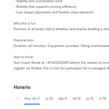
- Stability and coordination work
- Mobility that supports running efficiency
- Low-impact plyometric and tendon-prep elements
Who this is for:
Runners of all levels, hybrid athletes, and anyone building a st
Practical info:
Duration: 60 minutes | Equipment provided | Bring comfortable
How to book:
Text Coach Nicole at +491602120359 before the session to conf
register via Stridee, this is how the participant list is managed.
Horario
Hoy, do 9
lu 10
ma 11
mi 12
ju 13
vi 14