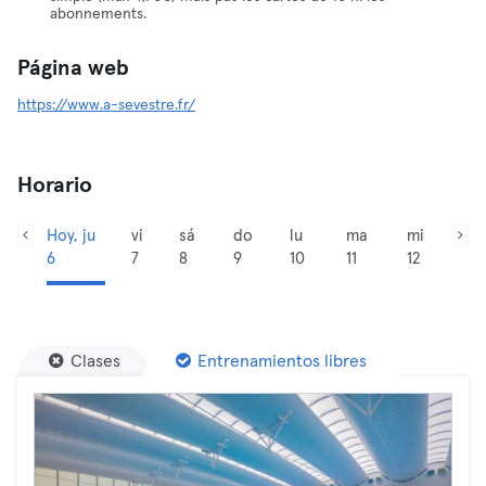
abonnements.
Página web
https://www.a-sevestre.fr/
Horario
Hoy, ju
vi
sá
do
lu
ma
mi
6
7
8
9
10
11
12
Clases
Entrenamientos libres