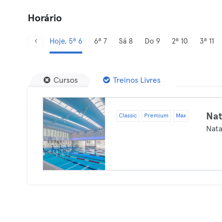
Horário
Hoje, 5ª 6
6ª 7
Sá 8
Do 9
2ª 10
3ª 11
Cursos
Treinos Livres
Nat
Classic
Premium
Max
Nat