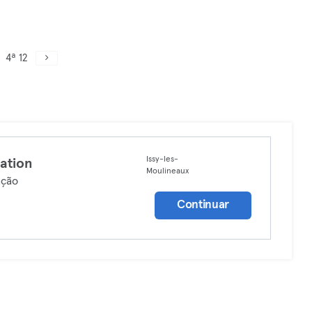
4ª 12
Issy-les-
ation
Moulineaux
ação
Continuar