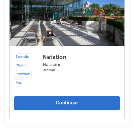
Natation
Essential
Natación
Classic
Bacalan
Premium
Max
Continuar