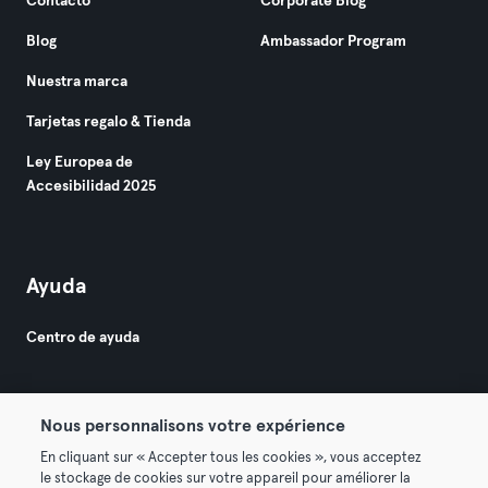
Contacto
Corporate Blog
Blog
Ambassador Program
Nuestra marca
Tarjetas regalo & Tienda
Ley Europea de
Accesibilidad 2025
Ayuda
Centro de ayuda
Nous personnalisons votre expérience
En cliquant sur « Accepter tous les cookies », vous acceptez
le stockage de cookies sur votre appareil pour améliorer la
© 2026 Urban Sports Group GmbH. All rights reserved.