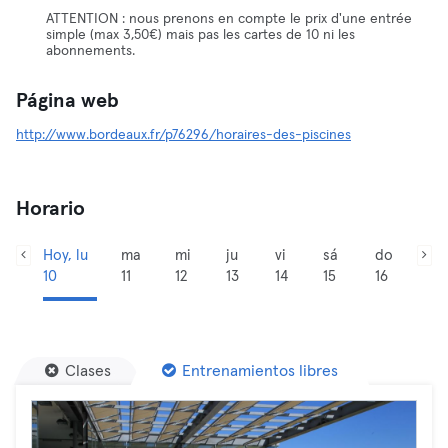
ATTENTION : nous prenons en compte le prix d'une entrée
simple (max 3,50€) mais pas les cartes de 10 ni les
abonnements.
Página web
http://www.bordeaux.fr/p76296/horaires-des-piscines
Horario
Hoy, lu
ma
mi
ju
vi
sá
do
10
11
12
13
14
15
16
Clases
Entrenamientos libres