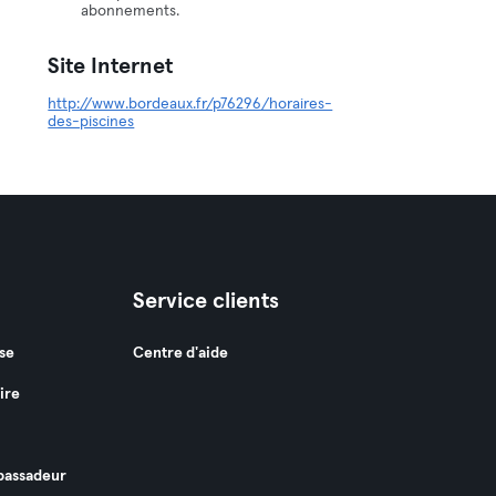
abonnements.
Site Internet
http://www.bordeaux.fr/p76296/horaires-
des-piscines
Service clients
se
Centre d'aide
ire
assadeur