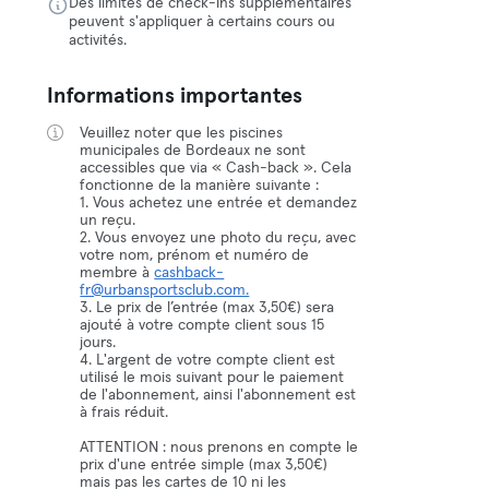
Des limites de check-ins supplémentaires
peuvent s'appliquer à certains cours ou
activités.
Informations importantes
Veuillez noter que les piscines
municipales de Bordeaux ne sont
accessibles que via « Cash-back ». Cela
fonctionne de la manière suivante :
1. Vous achetez une entrée et demandez
un reçu.
2. Vous envoyez une photo du reçu, avec
votre nom, prénom et numéro de
membre à
cashback-
fr@urbansportsclub.com.
3. Le prix de l’entrée (max 3,50€) sera
ajouté à votre compte client sous 15
jours.
4. L'argent de votre compte client est
utilisé le mois suivant pour le paiement
de l'abonnement, ainsi l'abonnement est
à frais réduit.
ATTENTION : nous prenons en compte le
prix d'une entrée simple (max 3,50€)
mais pas les cartes de 10 ni les