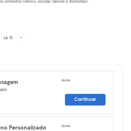
ontextos (clínico, escolar, laboral e domiciliar).
sá 15
Ajuda
ssagem
jes
Continuar
Ajuda
ino Personalizado