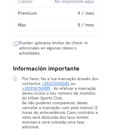
Classic
No disponible aquí
Premium
4 / mes
Max
8 / mes
Pueden aplicarse límites de check-in
adicionales en algunas clases o
actividades.
Información importante
Por favor, faz a tua marcação através dos
contactos
+351213010383
ou
+351914796989
. Ao efetuar a marcação
deves incluir o teu número de membro
do Urban Sports Club.
Se não puderes comparecer, deves
cancelar a marcação com pelo menos 12
horas de antecedência. Caso contrário a
visita será deduzida dos teus limites
mensais e será cobrada uma taxa
adicional.