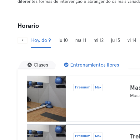
diferentes formas de intervenção e abrangendo os mais variados c
Horario
Hoy, do 9
lu 10
ma 11
mi 12
ju 13
vi 14
Clases
Entrenamientos libres
Ma
Premium
Max
Masa
Tre
Premium
Max