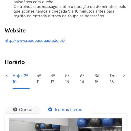
balneários com duche.
Os treinos e as massagens têm a duração de 30 minutos, pelo
que aconselhamos a chegada 5 a 10 minutos antes para
registo de entrada e troca de roupa se necessário.
Website
http://www.saudeaoquadrado.pt/
Horário
Hoje, 2ª
3ª
4ª
5ª
6ª
Sá
Do
10
11
12
13
14
15
16
Cursos
Treinos Livres