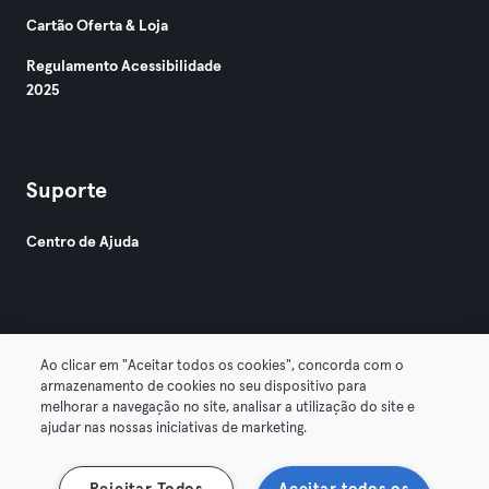
Cartão Oferta & Loja
Regulamento Acessibilidade
2025
Suporte
Centro de Ajuda
Ao clicar em "Aceitar todos os cookies", concorda com o
armazenamento de cookies no seu dispositivo para
© 2026 Urban Sports Group GmbH. All rights reserved.
melhorar a navegação no site, analisar a utilização do site e
Termos & Condições
Privacidade
Imprimir
ajudar nas nossas iniciativas de marketing.
Rescindir contratos aqui
Cancelar contratos aqui