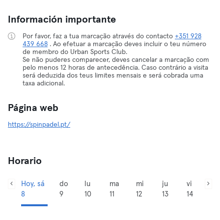
Información importante
Por favor, faz a tua marcação através do contacto
+351 928
439 668
. Ao efetuar a marcação deves incluir o teu número
de membro do Urban Sports Club.
Se não puderes comparecer, deves cancelar a marcação com
pelo menos 12 horas de antecedência. Caso contrário a visita
será deduzida dos teus limites mensais e será cobrada uma
taxa adicional.
Página web
https://spinpadel.pt/
Horario
Hoy, sá
do
lu
ma
mi
ju
vi
8
9
10
11
12
13
14