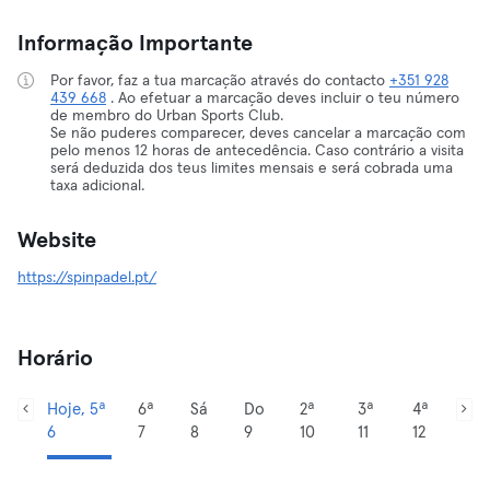
Informação Importante
Por favor, faz a tua marcação através do contacto
+351 928
439 668
. Ao efetuar a marcação deves incluir o teu número
de membro do Urban Sports Club.
Se não puderes comparecer, deves cancelar a marcação com
pelo menos 12 horas de antecedência. Caso contrário a visita
será deduzida dos teus limites mensais e será cobrada uma
taxa adicional.
Website
https://spinpadel.pt/
Horário
Hoje, 5ª
6ª
Sá
Do
2ª
3ª
4ª
6
7
8
9
10
11
12