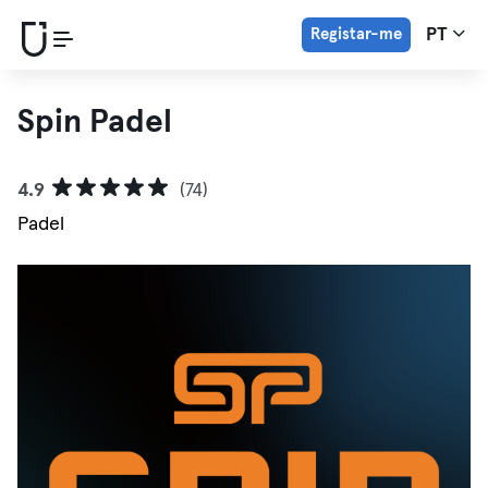
Registar-me
PT
Spin Padel
4.9
(74)
Padel