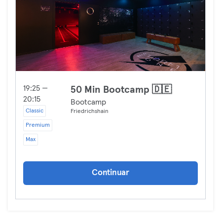
19:25 —
50 Min Bootcamp 🇩🇪
20:15
Bootcamp
Classic
Friedrichshain
Premium
Max
Continuar