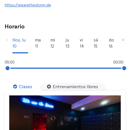
https://wearethestorm.de
Horario
Hoy, lu
ma
mi
ju
vi
sá
do
10
11
12
13
14
15
16
05:00
00:00
Clases
Entrenamientos libres