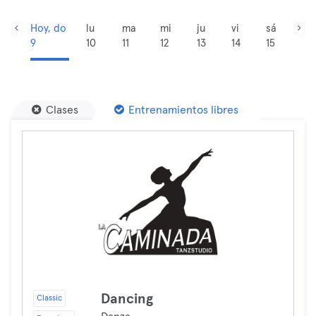
Hoy, do
lu
ma
mi
ju
vi
sá
9
10
11
12
13
14
15
Clases
Entrenamientos libres
Dancing
Classic