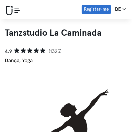
Registar-me
DE
Tanzstudio La Caminada
4.9
(1325)
Dança, Yoga