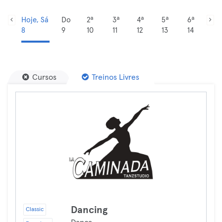
Hoje, Sá
Do
2ª
3ª
4ª
5ª
6ª
8
9
10
11
12
13
14
Cursos
Treinos Livres
Dancing
Classic