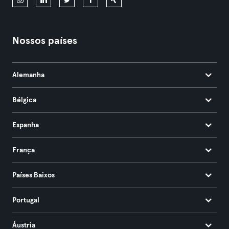
Nossos países
Alemanha
Bélgica
Espanha
França
Países Baixos
Portugal
Áustria