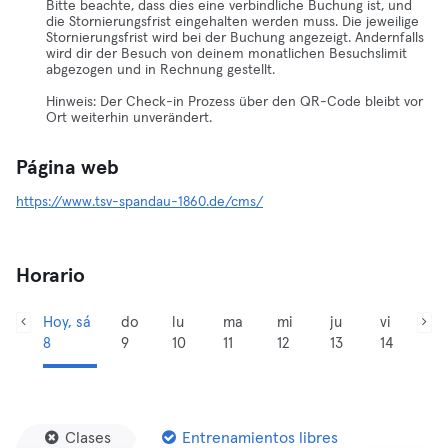
Bitte beachte, dass dies eine verbindliche Buchung ist, und
die Stornierungsfrist eingehalten werden muss. Die jeweilige
Stornierungsfrist wird bei der Buchung angezeigt. Andernfalls
wird dir der Besuch von deinem monatlichen Besuchslimit
abgezogen und in Rechnung gestellt.
Hinweis: Der Check-in Prozess über den QR-Code bleibt vor
Ort weiterhin unverändert.
Página web
https://www.tsv-spandau-1860.de/cms/
Horario
Hoy, sá
do
lu
ma
mi
ju
vi
8
9
10
11
12
13
14
Clases
Entrenamientos libres