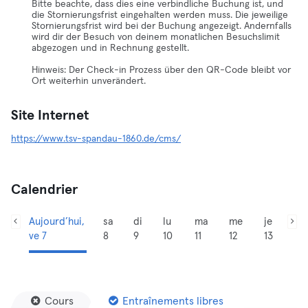
Bitte beachte, dass dies eine verbindliche Buchung ist, und
die Stornierungsfrist eingehalten werden muss. Die jeweilige
Stornierungsfrist wird bei der Buchung angezeigt. Andernfalls
wird dir der Besuch von deinem monatlichen Besuchslimit
abgezogen und in Rechnung gestellt.
Hinweis: Der Check-in Prozess über den QR-Code bleibt vor
Ort weiterhin unverändert.
Site Internet
https://www.tsv-spandau-1860.de/cms/
Calendrier
Aujourd’hui,
sa
di
lu
ma
me
je
ve 7
8
9
10
11
12
13
Cours
Entraînements libres