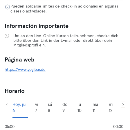
Pueden aplicarse límites de check-in adicionales en algunas
clases o actividades.
Información importante
Um an den Live-Online Kursen teilzunehmen, checke dich
bitte über den Link in der E-mail oder direkt über dein
Mitgliedsprofil ein.
Página web
https://www.yogibar.de
Horario
Hoy, ju
vi
sá
do
lu
ma
mi
6
7
8
9
10
11
12
05:00
00:00