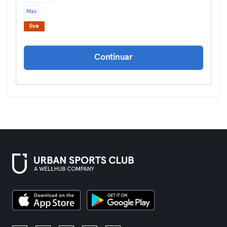
Max
live
Continuar