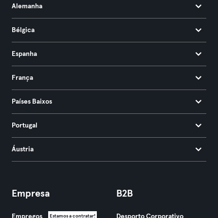
Alemanha
Bélgica
Espanha
França
Países Baixos
Portugal
Áustria
Empresa
B2B
Empregos
Desporto Corporativo
Estamos a contratar!