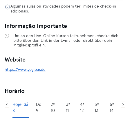
Algumas aulas ou atividades podem ter limites de check-in
adicionais.
Informação Importante
Um an den Live-Online Kursen teilzunehmen, checke dich
bitte über den Link in der E-mail oder direkt über dein
Mitgliedsprofil ein.
Website
https://www.yogibar.de
Horário
Hoje, Sá
Do
2ª
3ª
4ª
5ª
6ª
8
9
10
11
12
13
14