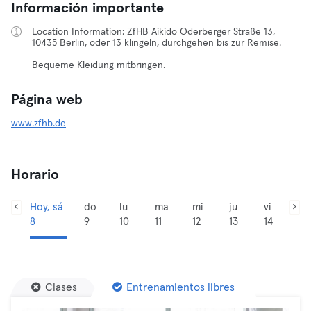
Información importante
Location Information: ZfHB Aikido Oderberger Straße 13,
10435 Berlin, oder 13 klingeln, durchgehen bis zur Remise.
Bequeme Kleidung mitbringen.
Página web
www.zfhb.de
Horario
Hoy, sá
do
lu
ma
mi
ju
vi
8
9
10
11
12
13
14
Clases
Entrenamientos libres