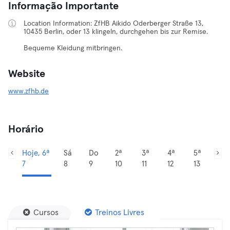
Informação Importante
Location Information: ZfHB Aikido Oderberger Straße 13,
10435 Berlin, oder 13 klingeln, durchgehen bis zur Remise.
Bequeme Kleidung mitbringen.
Website
www.zfhb.de
Horário
Hoje, 6ª
Sá
Do
2ª
3ª
4ª
5ª
7
8
9
10
11
12
13
Cursos
Treinos Livres