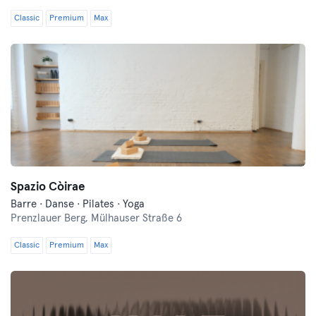
Classic
Premium
Max
Spazio Còirae
Barre · Danse · Pilates · Yoga
Prenzlauer Berg,
Mülhauser Straße 6
Classic
Premium
Max