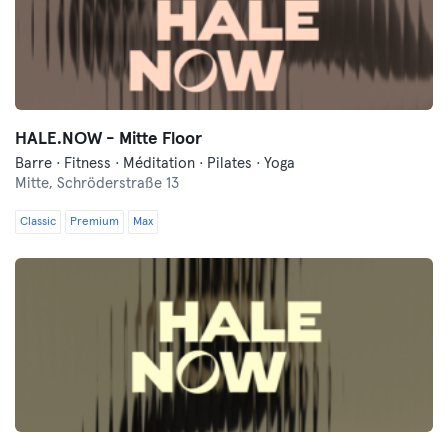
HALE.NOW - Mitte Floor
Barre · Fitness · Méditation · Pilates · Yoga
Mitte,
Schröderstraße 13
Classic
Premium
Max