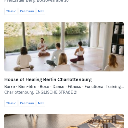
Prenzlauer Berg,
Bötzowstraße 26
Classic
Premium
Max
House of Healing Berlin Charlottenburg
Barre · Bien-être · Boxe · Danse · Fitness · Functional Training · Méditation · Pilates · Qi Gong et Tai Chi · Yoga
Charlottenburg,
ENGLISCHE STRAßE 21
Classic
Premium
Max