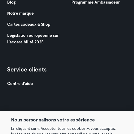
Blog
Programme Ambassadeur
Notre marque
Cartes cadeaux & Shop
Législation européenne sur
l’accessibilité 2025
Service clients
Centre d'aide
Nous personnalisons votre expérience
© 2026 Urban Sports Group GmbH. All rights reserved.
En cliquant sur « Accepter tous les cookies », vous acceptez
Conditions générales
Politique de confidentialité