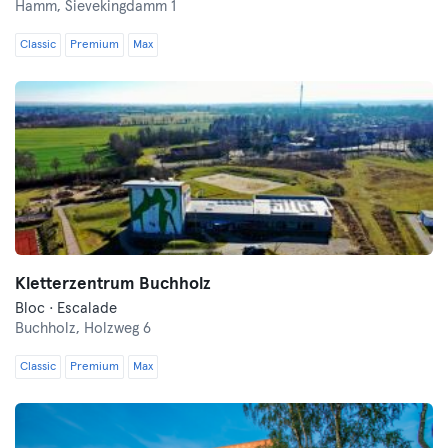
Hamm,
Sievekingdamm 1
Classic
Premium
Max
Kletterzentrum Buchholz
Bloc · Escalade
Buchholz,
Holzweg 6
Classic
Premium
Max