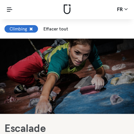
FR
Climbing
Effacer tout
Escalade