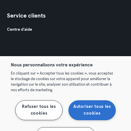
Service clients
Centre d'aide
Nous personnalisons votre expérience
© 2026 Urban Sports Group GmbH. All rights reserved.
En cliquant sur « Accepter tous les cookies », vous acceptez
Conditions générales
Politique de confidentialité
le stockage de cookies sur votre appareil pour améliorer la
navigation sur le site, analyser son utilisation et contribuer à
Mentions légales
Résilier les contrats ici
nos efforts de marketing.
Se rétracter ici
Refuser tous les
Autoriser tous les
cookies
cookies